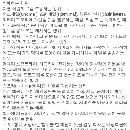
방해하는 행위
다른 회원의 ID를 도용하는 행위
정크메일(junk mail), 스팸메일(spam mail), 행운의 편지(chain letters),
피라미드 조직에 가입할 것을 권유하는 메일, 외설 또는 폭력적인 메
시지,화상,음성 등이 담긴 메일을 보내거나 기타 공서양속에 반하는
정보를 공개 또는 게시하는 행위
관련 법령에 의하여 그 전송 또는 게시가 금지되는 정보(컴퓨터 프로
그램 등)의 전송 또는 게시하는 행위
회사의 직원이나 회사 인터넷 서비스의 관리자를 가장하거나 사칭하
여 또는 타인의 명의를 도용하여 글을 게시하거나 메일을 발송하는
행위
컴퓨터 소프트웨어, 하드웨어, 전기통신 장비의 정상적인 가동을 방
해, 파괴할 목적으로 고안된 소프트웨어 바dl러스, 기타 다른 컴퓨터
코드, 파일, 프로그램을 포함하고 있는 자료를 게시하거나 전자우편
으로 발송하는 행위
스토킹(stalking) 등 다른 회원을 괴롭히는 행위
다른 회원에 대한 개인정보를 동의 없이 수집, 저장, 공개하는 행위
불특정 다수의 자를 대상으로 하여 광고 또는 선전을 게시하거나 스
팸메일을 전송하는 등의 방법으로 회사의 서비스를 이용하여 영리목
적의 활동을 하는 행위
회사에 제공하는 서비스에 정한 약관 기타 서비스 이용에 관한 규정
을 위반하는 행위
위 제1항에 해당하는 행위를 한 회원이 있을 경우 회사는 해당회원에
대한 회원자격을 적절한 방법으로 제한 및 정지, 상실시킬 수 있습니